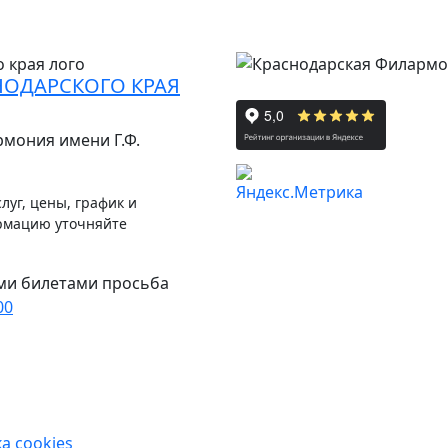
НОДАРСКОГО КРАЯ
рмония имени Г.Ф.
луг, цены, график и
рмацию уточняйте
ми билетами просьба
00
а cookies