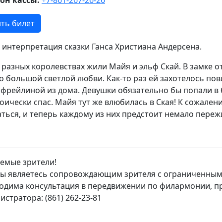
ть билет
 интерпретация сказки Ганса Христиана Андерсена.
х разных королевствах жили Майя и эльф Скай. В замке 
 о большой светлой любви. Как-то раз ей захотелось по
 фрейлиной из дома. Девушки обязательно бы попали в б
роически спас. Майя тут же влюбилась в Ская! К сожале
аться, и теперь каждому из них предстоит немало пережи
емые зрители!
вы являетесь сопровождающим зрителя с ограниченным
одима консультация в передвижении по филармонии, п
истратора: (861) 262-23-81