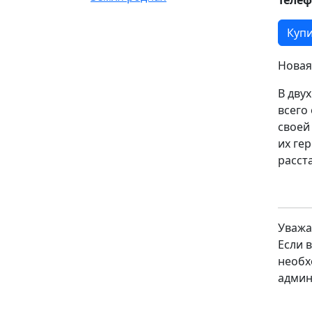
Купи
Новая
В дву
всего
своей
их ге
расст
Уважа
Если 
необх
админ