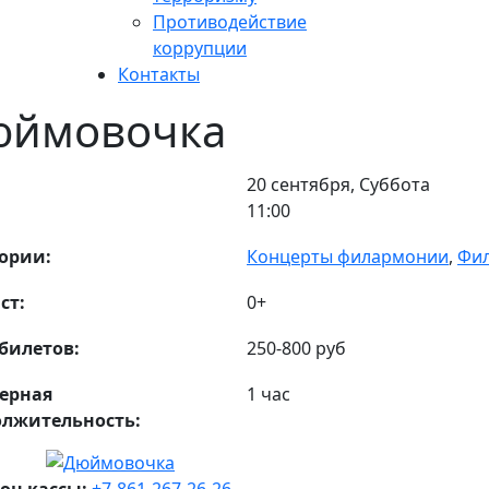
Противодействие
коррупции
Контакты
юймовочка
20 сентября, Суббота
11:00
ории:
Концерты филармонии
,
Фил
ст:
0+
билетов:
250-800 руб
ерная
1 час
олжительность:
он кассы:
+7-861-267-26-26