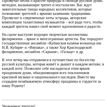
Прозвучат песни о красоте природы и свободе русской души,
мелодии, вызывающие трепет и ностальгию. Вас ждут
зажигательные танцы народных коллективов, которые
познакомят зрителей с яркими казачьими традициями.
Прозвучат и современные хиты эстрады, авторские
композиции талантливых музыкантов – всё ради того, чтобы
каждый зритель нашел свой момент вдохновения и радости.
На сцене выступят ведущие творческие коллективы
филармонии – яркие и многогранные артисты. Вас порадуют
государственные ансамбли «Кубанская казачья вольница им.
Н.В. Кубаря» и «Ивушка», а также Хор Краснодарской
филармонии, ансамбли «Скрыня», «Гильце» и др.
В этот вечер мы отправимся в путешествие по богатству
русской культуры, которая живёт и дышит в каждом мотиве, в
каждой ноте. Позвольте себе насладиться этим ярким
праздником души, объединяющим всех поклонников
красивой музыки и национального наследия. Вместе мы
создадим незабываемую атмосферу праздника и гордости за
нашу Родину!
Уважаемые зрители!