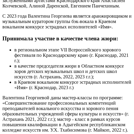
заслуженными артистами Краснодарского края Анастасией
Колчевской, Алиной Даренской, Евгением Панчехиным.
С 2023 года Валентина Георгиева является аранжировщиком и
музыкальным куратором группы бэк-вокала в Краевом
вокальном конкурсе эстрадных исполнителей «Имя».
Принимала участие в качестве члена жюри:
в региональном этапе VII Всероссийского хорового
фестиваля по Краснодарскому краю (г. Краснодар, 2021
г.);
в качестве председателя жюри в Областном конкурсе
хоров детских музыкальных школ и детских школ
искусств (г. Астрахань, 2022, 2023 г.г.);
в Краевом вокальном конкурсе эстрадных исполнителей
«Имя» (г. Краснодар, 2023 г.)
Валентина Георгиевой даны мастер-классы по программе:
«Совершенствование профессиональных компетенций
преподавателей вокального искусства и хорового пения
образовательных учреждений сферы культуры и искусств» (г.
Астрахань 2021, 2022 г.г.); мастер - класс в рамках курсов
повышения квалификации в Адыгейском республиканском
колледже искусств им. У.Х. Тхабисимова (г. Майкоп, 2022 г.).