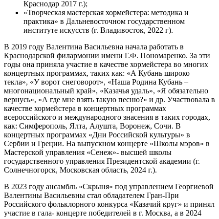
Краснодар 2017 г.);
«Творческая мастерская хормейстера: методика и
практика» в Дальневосточном государственном
институте искусств (г. Владивосток, 2022 г).
В 2019 году Валентина Васильевна начала работать в
Краснодарской филармонии имени Г.Ф. Пономаренко. За эти
годы она приняла участие в качестве хормейстера во многих
концертных программах, таких как: «А Кубань широко
текла», «У ворот снеговорот», «Наша Родина Кубань –
многонациональный край», «Казачья удаль», «Я обязательно
вернусь», «А где мне взять такую песню?» и др. Участвовала в
качестве хормейстера в концертных программах
всероссийского и международного знасения в таких городах,
как: Симферополь, Ялта, Алушта, Воронеж, Сочи. В
концертных программах «Дни Российской культуры» в
Сербии и Греции. На выпускном концерте «Школы мэров» в
Мастерской управления «Сенеж»- высшей школы
государственного управления Президентской академии (г.
Солнечногорск, Московская область, 2024 г.).
В 2023 году ансамбль «Скрыня» под управлением Георгиевой
Валентины Васильевны стал обладателем Гран-При
Российского фольклорного конкурса «Казачий круг» и принял
участие в гала- концерте победителей в г. Москва, а в 2024