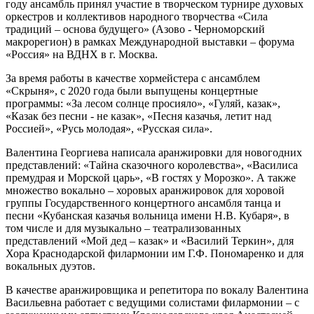
году ансамбль принял участие в творческом турнире духовых
оркестров и коллективов народного творчества «Сила
традиций – основа будущего» (Азово - Черноморский
макрорегион) в рамках Международной выставки – форума
«Россия» на ВДНХ в г. Москва.
За время работы в качестве хормейстера с ансамблем
«Скрыня», с 2020 года были выпущены концертные
программы: «За лесом солнце просияло», «Гуляй, казак»,
«Казак без песни - не казак», «Песня казачья, летит над
Россией», «Русь молодая», «Русская сила».
Валентина Георгиева написала аранжировки для новогодних
представлений: «Тайна сказочного королевства», «Василиса
премудрая и Морской царь», «В гостях у Морозко». А также
множество вокально – хоровых аранжировок для хоровой
группы Государственного концертного ансамбля танца и
песни «Кубанская казачья вольница имени Н.В. Кубаря», в
том числе и для музыкально – театрализованных
представлений «Мой дед – казак» и «Василий Теркин», для
Хора Краснодарской филармонии им Г.Ф. Пономаренко и для
вокальных дуэтов.
В качестве аранжировщика и репетитора по вокалу Валентина
Васильевна работает с ведущими солистами филармонии – с