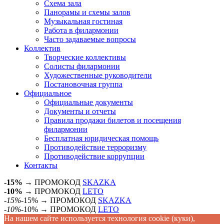
Схема зала
Панорамы и схемы залов
Музыкальная гостиная
Работа в филармонии
Часто задаваемые вопросы
Коллектив
Творческие коллективы
Солисты филармонии
Художественные руководители
Постановочная группа
Официальное
Официальные документы
Документы и отчеты
Правила продажи билетов и посещения
филармонии
Бесплатная юридическая помощь
Противодействие терроризму
Противодействие коррупции
Контакты
-15%
→ ПРОМОКОД
SKAZKA
-10%
→ ПРОМОКОД
LETO
-15%
-15% → ПРОМОКОД
SKAZKA
-10%
-10% → ПРОМОКОД
LETO
На нашем сайте используется технология cookie (куки),