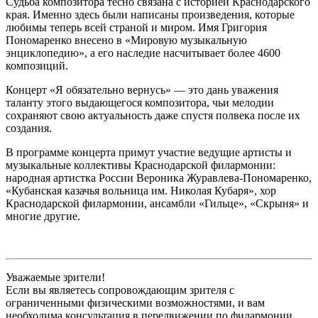
Судьба композитора тесно связана с историей Краснодарского
края. Именно здесь были написаны произведения, которые
любимы теперь всей страной и миром. Имя Григория
Пономаренко внесено в «Мировую музыкальную
энциклопедию», а его наследие насчитывает более 4600
композиций.
Концерт «Я обязательно вернусь» — это дань уважения
таланту этого выдающегося композитора, чьи мелодии
сохраняют свою актуальность даже спустя полвека после их
создания.
В программе концерта примут участие ведущие артисты и
музыкальные коллективы Краснодарской филармонии:
народная артистка России Вероника Журавлева-Пономаренко,
«Кубанская казачья вольница им. Николая Кубаря», хор
Краснодарской филармонии, ансамбли «Гильце», «Скрыня» и
многие другие.
Уважаемые зрители!
Если вы являетесь сопровождающим зрителя с
ограниченными физическими возможностями, и вам
необходима консультация в передвижении по филармонии,