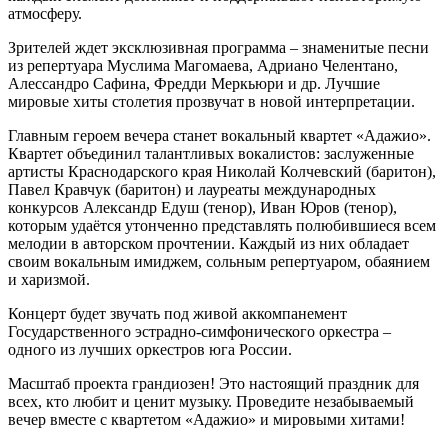
атмосферу.
Зрителей ждет эксклюзивная программа – знаменитые песни
из репертуара Муслима Магомаева, Адриано Челентано,
Алессандро Сафина, Фредди Меркьюри и др. Лучшие
мировые хиты столетия прозвучат в новой интерпретации.
Главным героем вечера станет вокальный квартет «Адажио».
Квартет объединил талантливых вокалистов: заслуженные
артисты Краснодарского края Николай Колчевский (баритон),
Павел Кравчук (баритон) и лауреаты международных
конкурсов Александр Едуш (тенор), Иван Юров (тенор),
которым удаётся утонченно представлять полюбившиеся всем
мелодии в авторском прочтении. Каждый из них обладает
своим вокальным имиджем, сольным репертуаром, обаянием
и харизмой.
Концерт будет звучать под живой аккомпанемент
Государственного эстрадно-симфонического оркестра –
одного из лучших оркестров юга России.
Масштаб проекта грандиозен! Это настоящий праздник для
всех, кто любит и ценит музыку. Проведите незабываемый
вечер вместе с квартетом «Адажио» и мировыми хитами!