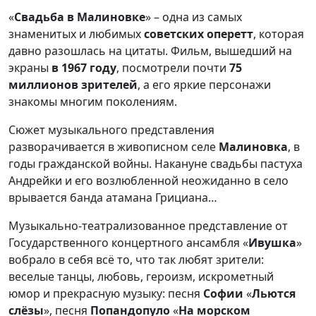
«
Свадьба в Малиновке
» – одна из самых
знаменитых и любимых
советских оперетт
, которая
давно разошлась на цитаты. Фильм, вышедший на
экраны
в 1967 году
, посмотрели почти
75
миллионов зрителей
, а его яркие персонажи
знакомы многим поколениям.
Сюжет музыкального представления
разворачивается в живописном селе
Малиновка
, в
годы гражданской войны. Накануне свадьбы пастуха
Андрейки и его возлюбленной неожиданно в село
врывается банда атамана Грициана…
Музыкально-театрализованное представление от
Государственного концертного ансамбля «
Ивушка
»
вобрало в себя всё то, что так любят зрители:
веселые танцы, любовь, героизм, искрометный
юмор и прекрасную музыку: песня
Софии
«
Льются
слёзы
», песня
Попандопуло
«
На морском