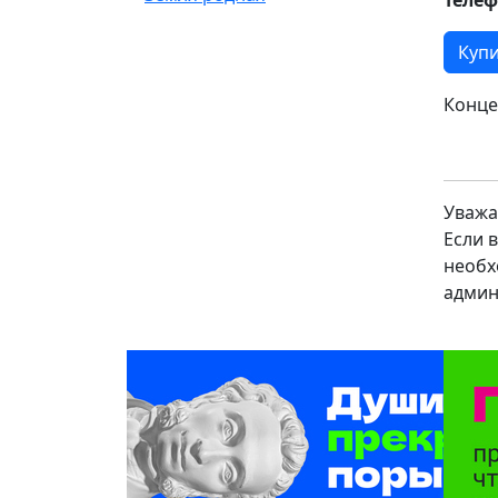
Купи
Конце
Уважа
Если 
необх
админ