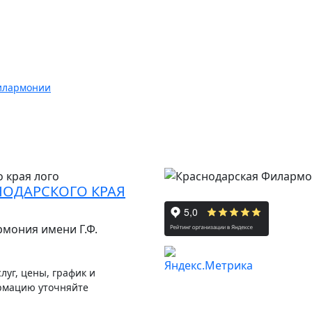
илармонии
НОДАРСКОГО КРАЯ
рмония имени Г.Ф.
луг, цены, график и
рмацию уточняйте