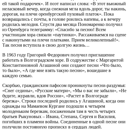
ей такой подарочек». И поэт написал слова: «В этот вьюжный
неласковый вечер, когда снежная мгла вдоль дорог, ты накинь,
дорогая, на плечи оренбургский пуховый платок». Пока
возвращались с почты, в голове роились напевы, а к вечеру
родилась мелодия. Спустя два месяца Пономаренко получил
из Оренбурга телеграмму: «Спасибо за песню! Всем
участницам хора связали «паутинки». Рассаживаемся на сцене
с накинутыми на плечи платками. Прием великолепный!».
Так песня вступила в свою долгую жизнь…
В 1963 году Григорий Федорович получил приглашение
работать в Волгоградском хоре. В содружестве с Маргаритой
Константиновной Агашиной они создают песни «Что было,
то было», «А где мне взять такую песню», вошедшие в
каждую семью.
Скорбью, гражданским пафосом проникнуты песни-раздумья:
«Снег седины», «Русские матери», «Мы о вас не забыли», «Не
будите, журавли, вдов России», «Растет в Волгограде
березка». Строки последней родились у Агашиной, когда они
однажды на Мамаевом Кургане подошли к четырем
молоденьким березкам, посаженным там в честь четырех
братьев Рыкуновых – Ивана, Степана, Сергея и Василия,
погибших в пламени войны. Соединенные в одной песне они
получили постоянную прописку в сердцах людей.