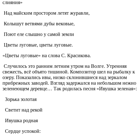
слияния»
Над майским простором летят журавли,
Колышут ветвями дубы вековые,
Поют еле слышно у самой земли
Цветы луговые, цветы луговые.
«Цветы луговые» на слова С. Красикова.
Случилось это ранним летним утром на Волге. Утренняя
свежесть, всё объято тишиной. Композитор шел на рыбалку к
озеру. Показались ивы, низко склонившиеся над зеркалом
прибрежных заводей. Взгляд задержался на небольшом нежно
зеленеющем деревце… Так родилась песня «Ивушка зеленая»:
Зорька золотая
Светит над рекой
Ивушка родная
Сердце успокой: