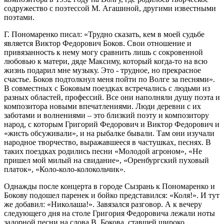
содружество с поэтессой М. Агашиной, другими известными
поэтами.
Г. Пономаренко писал: «Трудно сказать, кем в моей судьбе
является Виктор Федорович Боков. Свои отношение и
привязанность к нему могу сравнить лишь с сокровенной
любовью к матери, дяде Максиму, который когда-то на всю
жизнь подарил мне музыку. Это - трудное, но прекрасное
счастье. Боков подтолкнул меня пойти по Волге за песнями».
В совместных с Боковым поездках встречались с людьми из
разных областей, профессий. Все они наполняли душу поэта и
композитора новыми впечатлениями. Люди деревни с их
заботами и волнениями – это близкий поэту и композитору
народ, с которым Григорий Федорович и Виктор Федорович и
«жисть обсуживали», и на рыбалке бывали. Там они изучали
народное творчество, выражавшееся в частушках, песнях. В
таких поездках родились песни «Молодой агроном», «Не
пришел мой милый на свидание», «Оренбургский пуховый
платок», «Коло-коло-колокольчик».
Однажды после концерта в городе Сызрань к Пономаренко и
Бокову подошел паренек и бойко представился: «Коля!». И тут
же добавил: «Николаша!». Завязался разговор. А к вечеру
следующего дня на столе Григория Федоровича лежали ноты
задорной песни на слова В. Бокова, ставшей широко