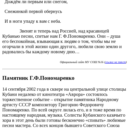
Дождём ли первым или снегом,
Снежинкой первой обернусь
И в ноги упаду к вам с неба.
Звенят и теперь над Россией, над красавицей
Кубанью песни, спетые нам Г. Ф.Пономаренко. Они – душа
его беспокойная, взывающая к людям о том, чтобы мы не
огорчали в этой жизни один другого, любили свою землю и
радовались бы каждому новому дню…
Официальный сайт МУ СОШ №16 (
ссылка на текст
)
Памятник Г.Ф.Пономаренко
14 сентября 2002 года в сквере на центральной улице столицы
Кубани недалеко от кинотеатра «Аврора» состоялось
торжественное событие – открытие памятника Народному
артисту СССР композитору Григорию Федоровичу
Пономаренко. По всей округе лилась его, и в тоже время по
настоящему народная, музыка. Солисты Кубанского казачьего
хора в этот день были готовы бесконечно «спивать» любимые
песни мастера. Со всех концов бывшего Советского Союза