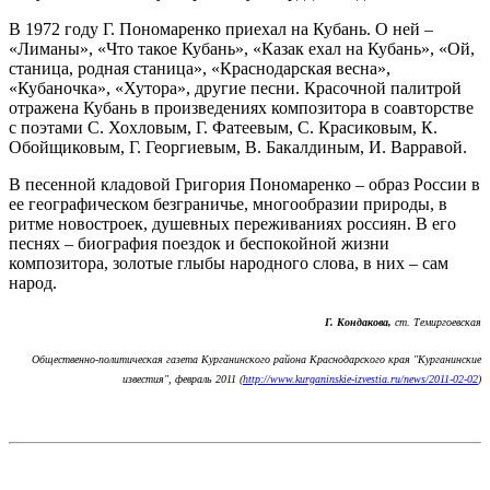
В 1972 году Г. Пономаренко приехал на Кубань. О ней –
«Лиманы», «Что такое Кубань», «Казак ехал на Кубань», «Ой,
станица, родная станица», «Краснодарская весна»,
«Кубаночка», «Хутора», другие песни. Красочной палитрой
отражена Кубань в произведениях композитора в соавторстве
с поэтами С. Хохловым, Г. Фатеевым, С. Красиковым, К.
Обойщиковым, Г. Георгиевым, В. Бакалдиным, И. Варравой.
В песенной кладовой Григория Пономаренко – образ России в
ее географическом безграничье, многообразии природы, в
ритме новостроек, душевных переживаниях россиян. В его
песнях – биография поездок и беспокойной жизни
композитора, золотые глыбы народного слова, в них – сам
народ.
Г. Кондакова,
ст. Темиргоевская
Общественно-политическая газета Курганинского района Краснодарского края "Курганинские
известия", февраль 2011 (
http://www.kurganinskie-izvestia.ru/news/2011-02-02
)