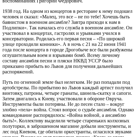
воспоминаниях Григорий Федорович.
1938 год. На одном из концертов в ресторане к нему подошел
человек и сказал: «Малец, это все – не по тебе! Хочешь быть
баянистом в военном ансамбле? Завтра приходи к нам в
Подлипки». Так началась его служба в военном ансамбле. Он
участвовал в концертах, гастролях и урывками учился в
консерватории. Родилась его первая песня – «По широкой
улице проходили конники». А в ночь с 21 на 22 июня 1941
года после концерта в городе Дрогобыче все были разбужены
оглушительным воем и взрывами бомб. Всему личному
составу ансамбля песни и пляски НКВД УССР было
приказано прибыть во Львов для получения дальнейших
распоряжений.
Путь по огненной земле был нелегким. Не раз попадали под
артобстрелы. По прибытию во Львов каждый артист получил
винтовку, патроны, четыре гранаты, шинель-скатку и сапоги.
Затем двигались к Киеву, участвовали в обороне Овруча.
Инструменты были потеряны. Не до песен стало – вокруг
злобно «пела» война. Стоял вопрос о судьбе ансамбля. Однако
командование распорядилось: «Война войной, а ансамблю
быть!». Коллективу выделили четыре стареньких колхозных
полуторки, в заброшенном магазине добыли инструменты, и
лес под Киевом, где обитали оркестранты, огласился звуками