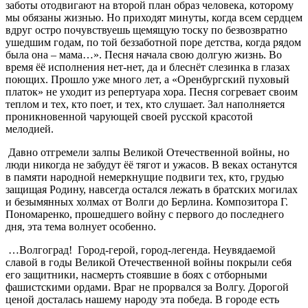
заботы отодвигают на второй план образ человека, которому
мы обязаны жизнью. Но приходят минуты, когда всем сердцем
вдруг остро почувствуешь щемящую тоску по безвозвратно
ушедшим годам, по той беззаботной поре детства, когда рядом
была она – мама…». Песня начала свою долгую жизнь. Во
время ёё исполнения нет-нет, да и блеснёт слезинка в глазах
поющих. Прошло уже много лет, а «Оренбургский пуховый
платок» не уходит из репертуара хора. Песня согревает своим
теплом и тех, кто поет, и тех, кто слушает. Зал наполняется
проникновенной чарующей своей русской красотой
мелодией.
Давно отгремели залпы Великой Отечественной войны, но
люди никогда не забудут ёё тягот и ужасов. В веках останутся
в памяти народной немеркнущие подвиги тех, кто, грудью
защищая Родину, навсегда остался лежать в братских могилах
и безымянных холмах от Волги до Берлина. Композитора Г.
Пономаренко, прошедшего войну с первого до последнего
дня, эта тема волнует особенно.
…Волгоград! Город-герой, город-легенда. Неувядаемой
славой в годы Великой Отечественной войны покрыли себя
его защитники, насмерть стоявшие в боях с отборными
фашистскими ордами. Враг не прорвался за Волгу. Дорогой
ценой досталась нашему народу эта победа. В городе есть