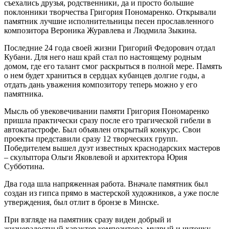
съехались друзья, родственники, да и просто большие
поклонники творчества Григория Пономаренко. Открывали
памятник лучшие исполнительницы песен прославленного
композитора Вероника Журавлева и Людмила Зыкина.
Последние 24 года своей жизни Григорий Федорович отдал
Кубани. Для него наш край стал по настоящему родным
домом, где его талант смог раскрыться в полной мере. Память
о нем будет храниться в сердцах кубанцев долгие годы, а
отдать дань уважения композитору теперь можно у его
памятника.
Мысль об увековечивании памяти Григория Пономаренко
пришла практически сразу после его трагической гибели в
автокатастрофе. Был объявлен открытый конкурс. Свои
проекты представили сразу 12 творческих групп.
Победителем вышел дуэт известных краснодарских мастеров
– скульптора Ольги Яковлевой и архитектора Юрия
Субботина.
Два года шла напряженная работа. Вначале памятник был
создан из гипса прямо в мастерской художников, а уже после
утверждения, был отлит в бронзе в Минске.
При взгляде на памятник сразу виден добрый и
жизнерадостный характер композитора, мудрый и чуточку