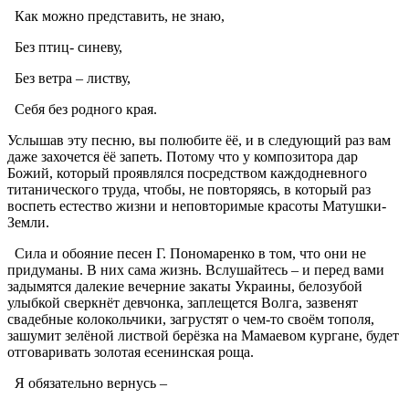
Как можно представить, не знаю,
Без птиц- синеву,
Без ветра – листву,
Себя без родного края.
Услышав эту песню, вы полюбите ёё, и в следующий раз вам
даже захочется ёё запеть. Потому что у композитора дар
Божий, который проявлялся посредством каждодневного
титанического труда, чтобы, не повторяясь, в который раз
воспеть естество жизни и неповторимые красоты Матушки-
Земли.
Сила и обояние песен Г. Пономаренко в том, что они не
придуманы. В них сама жизнь. Вслушайтесь – и перед вами
задымятся далекие вечерние закаты Украины, белозубой
улыбкой сверкнёт девчонка, заплещется Волга, зазвенят
свадебные колокольчики, загрустят о чем-то своём тополя,
зашумит зелёной листвой берёзка на Мамаевом кургане, будет
отговаривать золотая есенинская роща.
Я обязательно вернусь –