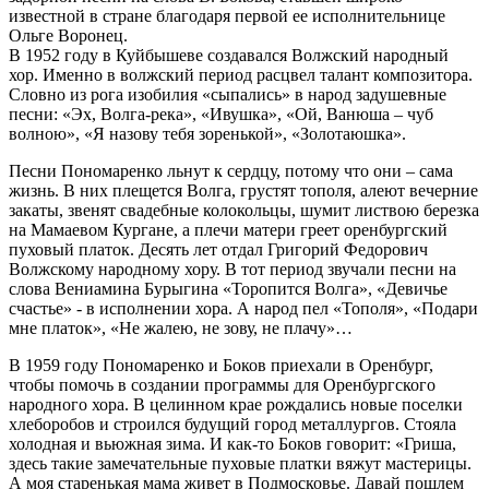
известной в стране благодаря первой ее исполнительнице
Ольге Воронец.
В 1952 году в Куйбышеве создавался Волжский народный
хор. Именно в волжский период расцвел талант композитора.
Словно из рога изобилия «сыпались» в народ задушевные
песни: «Эх, Волга-река», «Ивушка», «Ой, Ванюша – чуб
волною», «Я назову тебя зоренькой», «Золотаюшка».
Песни Пономаренко льнут к сердцу, потому что они – сама
жизнь. В них плещется Волга, грустят тополя, алеют вечерние
закаты, звенят свадебные колокольцы, шумит листвою березка
на Мамаевом Кургане, а плечи матери греет оренбургский
пуховый платок. Десять лет отдал Григорий Федорович
Волжскому народному хору. В тот период звучали песни на
слова Вениамина Бурыгина «Торопится Волга», «Девичье
счастье» - в исполнении хора. А народ пел «Тополя», «Подари
мне платок», «Не жалею, не зову, не плачу»…
В 1959 году Пономаренко и Боков приехали в Оренбург,
чтобы помочь в создании программы для Оренбургского
народного хора. В целинном крае рождались новые поселки
хлеборобов и строился будущий город металлургов. Стояла
холодная и вьюжная зима. И как-то Боков говорит: «Гриша,
здесь такие замечательные пуховые платки вяжут мастерицы.
А моя старенькая мама живет в Подмосковье. Давай пошлем