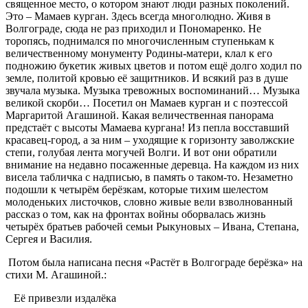
священное место, о котором знают люди разных поколений.
Это – Мамаев курган. Здесь всегда многолюдно. Живя в
Волгограде, сюда не раз приходил и Пономаренко. Не
торопясь, поднимался по многочисленным ступенькам к
величественному монументу Родины-матери, клал к его
подножию букетик живых цветов и потом ещё долго ходил по
земле, политой кровью её защитников. И всякий раз в душе
звучала музыка. Музыка тревожных воспоминаний… Музыка
великой скорби… Посетил он Мамаев курган и с поэтессой
Маргаритой Агашиной. Какая величественная панорама
предстаёт с высоты Мамаева кургана! Из пепла восставший
красавец-город, а за ним – уходящие к горизонту заволжские
степи, голубая лента могучей Волги. И вот они обратили
внимание на недавно посаженные деревца. На каждом из них
висела табличка с надписью, в память о таком-то. Незаметно
подошли к четырём берёзкам, которые тихим шелестом
молоденьких листочков, словно живые вели взволнованный
рассказ о том, как на фронтах войны оборвалась жизнь
четырёх братьев рабочей семьи Рыкуновых – Ивана, Степана,
Сергея и Василия.
Потом была написана песня «Растёт в Волгограде берёзка» на
стихи М. Агашиной.:
Её привезли издалёка