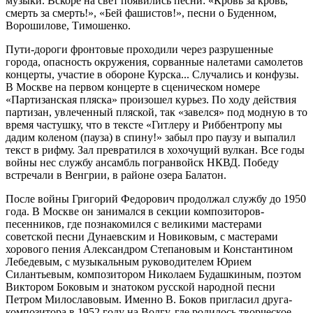
музыки. Вскоре на свет появились песни: «Кровь за кровь,
смерть за смерть!», «Бей фашистов!», песни о Буденном,
Ворошилове, Тимошенко.
Пути-дороги фронтовые проходили через разрушенные
города, опасность окружения, сорванные налетами самолетов
концерты, участие в обороне Курска... Случались и конфузы.
В Москве на первом концерте в сценическом номере
«Партизанская пляска» произошел курьез. По ходу действия
партизан, увлеченный пляской, так «завелся» под модную в то
время частушку, что в тексте «Гитлеру и Риббентропу мы
дадим коленом (пауза) в спину!» забыл про паузу и выпалил
текст в рифму. Зал превратился в хохочущий вулкан. Все годы
войны нес службу ансамбль погранвойск НКВД. Победу
встречали в Венгрии, в районе озера Балатон.
После войны Григорий Федорович продолжал службу до 1950
года. В Москве он занимался в секции композиторов-
песенников, где познакомился с великими мастерами
советской песни Дунаевским и Новиковым, с мастерами
хорового пения Александром Степановым и Константином
Лебедевым, с музыкальным руководителем Юрием
Силантьевым, композитором Николаем Будашкиным, поэтом
Виктором Боковым и знатоком русской народной песни
Петром Милославовым. Именно В. Боков пригласил друга-
композитора в 1952 году на Волгу, где родилось творческое