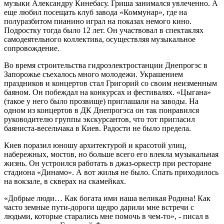
музыки Александру Кинебасу. Гриша занимался увлеченно. А
еще любил посещать клуб завода «Коммунар», где на
полуразбитом пианино играл на показах немого кино.
Подростку тогда было 12 лет. Он участвовал в спектаклях
самодеятельного коллектива, осуществляя музыкальное
сопровождение.
Во время строительства гидроэлектростанции Днепрогэс в
Запорожье съехалось много молодежи. Украшением
праздников и концертов стал Григорий со своим неизменным
баяном. Он побеждал на конкурсах и фестивалях. «Цыгана»
(такое у него было прозвище) приглашали на заводы. На
одном из концертов в ДК Днепрогэса он так понравился
руководителю группы экскурсантов, что тот пригласил
баяниста-весельчака в Киев. Радости не было предела.
Киев поразил юношу архитектурой и красотой улиц,
набережных, мостов, но больше всего его влекла музыкальная
жизнь. Он устроился работать в джаз-оркестр при ресторане
стадиона «Динамо». А вот жилья не было. Спать приходилось
на вокзале, в скверах на скамейках.
«Добрые люди… Как богата ими наша великая Родина! Как
часто земные пути-дороги щедро дарили мне встречи с
людьми, которые старались мне помочь в чем-то», - писал в