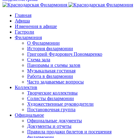
Главная
Афиша
Изменения в афише
Гастроли
Филармония
О Филармонии
История филармонии
Григорий Федорович Пономаренко
Схема зала
Панорамы и схемы залов
Музыкальная гостиная
Работа в филармонии
Часто задаваемые вопросы
Коллектив
Творческие коллективы
Солисты филармонии
Художественные руководители
Постановочная группа
Официальное
Официальные документы
Документы и отчеты
Правила продажи билетов и посещения
филармонии