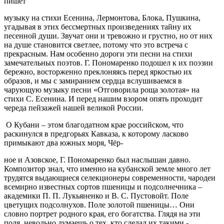
пишет
музыку на стихи Есенина, Лермонтова, Блока, Пушкина,
угадывая в этих бессмертных произведениях тайну их
песенной души. Звучат они и тревожно и грустно, но от них
на душе становится светлее, потому что это встреча с
прекрасным. Нам особенно дороги эти песни на стихи
замечательных поэтов. Г. Пономаренко подошел к их поэзии
бережно, восторженно преклоняясь перед яркостью их
образов, и мы с замиранием сердца вслушиваемся в
чарующую музыку песни «Отговорила роща золотая» на
стихи С. Есенина. И перед нашим взором опять проходит
череда пейзажей нашей великой России.
О Кубани – этом благодатном крае российском, что
раскинулся в предгорьях Кавказа, к которому ласково
примыкают два южных моря, Чёр-
ное и Азовское, Г. Пономаренко был наслышан давно.
Композитор знал, что именно на кубанской земле много лет
трудятся выдающиеся селекционеры современности, чародеи
всемирно известных сортов пшеницы и подсолнечника –
академики П. П. Лукьяненко и В. С. Пустовойт. Поле
цветущих подсолнухов. Поле золотой пшеницы… Они
словно портрет родного края, его богатства. Глядя на эти
поля, невольно думаешь о тех, кто сделал их такими -