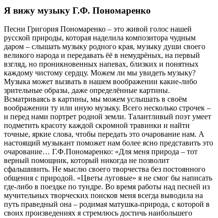
Я вижу музыку Г.Ф. Пономаренко
Песни Григория Пономаренко – это живой голос нашей
русской природы, которая наделила композитора чудным
даром – слышать музыку родного края, музыку души своего
великого народа и передавать ёё в немудрёных, на первый
взгляд, но проникновенных напевах, близких и понятных
каждому чистому сердцу. Можем ли мы увидеть музыку?
Музыка может вызвать в нашем воображении какие-либо
зрительные образы, даже определённые картины.
Всматриваясь в картины, мы можем услышать в своём
воображении ту или иную музыку. Всего несколько строчек –
и перед нами портрет родной земли. Талантливый поэт умеет
подметить красоту каждой скромной травинки и найти
точные, яркие слова, чтобы передать это очарование нам. А
настоящий музыкант поможет нам более ясно представить это
очарование… Г.Ф.Пономаренко: «Для меня природа – тот
верный помощник, который никогда не позволит
сфальшивить. Не мыслю своего творчества без постоянного
общения с природой. «Цветы луговые» я не смог бы написать
где-либо в поездке по тундре. Во время работы над песней из
мучительных творческих поисков меня всегда выводила на
путь праведный она – родимая матушка-природа, с которой в
своих произведениях я стремлюсь достичь наибольшего