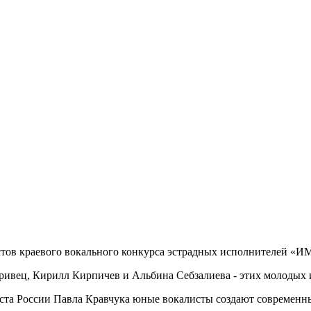
стов краевого вокального конкурса эстрадных исполнителей «И
вец, Кирилл Кирпичев и Альбина Себзалиева - этих молодых и
иста России Павла Кравчука юные вокалисты создают современ