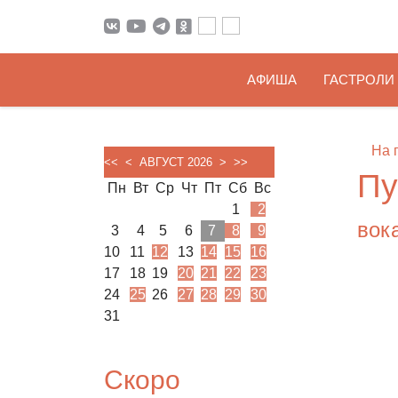
АФИША
ГАСТРОЛИ
На 
<<
<
АВГУСТ 2026
>
>>
Пу
Пн
Вт
Ср
Чт
Пт
Сб
Вс
1
2
вок
3
4
5
6
7
8
9
10
11
12
13
14
15
16
17
18
19
20
21
22
23
24
25
26
27
28
29
30
31
Скоро