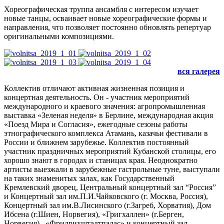
Хореографическая труппа ансамбля с интересом изучает
новые танцы, осваивает новые хореографические формы и
направления, что позволяет постоянно обновлять репертуар
оригинальными композициями.
вся галерея
Коллектив отличают активная жизненная позиция и
концертная деятельность. Он - участник мероприятий
международного и краевого значения: агропромышленная
выставка «Зеленая неделя» в Берлине, международная акция
«Поезд Мира и Согласия», ежегодные сезоны работы
этнографического комплекса Атамань, казачьи фестивали в
России и ближнем зарубежье. Коллектив постоянный
участник праздничных мероприятий Кубанской столицы, его
хорошо знают в городах и станицах края. Неоднократно
артисты выезжали в зарубежные гастрольные туне, выступали
на таких знаменитых залах, как Государственный
Кремлевский дворец, Центральный концертный зал “Россия”
и Концертный зал им.П.И.Чайковского (г. Москва, Россия),
Концертный зал им.В.Лисинского (г.Загреб, Хорватия), Дом
Ибсена (г.Шиен, Норвегия), «Григхаллен» (г.Берген,
Норвегия) , «Фридрихштадтпалас» и концертный зал