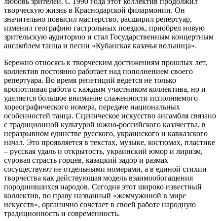
любовь зрителей. С 1990 года этот коллектив продолжил
творческую жизнь в Краснодарской филармонии. Он
значительно повысил мастерство, расширил репертуар,
изменил географию гастрольных поездок, приобрел новую
зрительскую аудиторию и стал Государственным концертным
ансамблем танца и песни «Кубанская казачья вольница».
Бережно относясь к творческим достижениям прошлых лет,
коллектив постоянно работает над пополнением своего
репертуара. Во время репетиций ведется не только
кропотливая работа с каждым участником коллектива, но и
уделяется большое внимание слаженности исполняемого
хореографического номера, передаче национальных
особенностей танца. Сценическое искусство ансамбля связано
с традиционной культурой южно-российского казачества, в
неразрывном единстве русского, украинского и кавказского
начал. Это проявляется в текстах, музыке, костюмах, пластике
– русская удаль и открытость, украинский юмор и лиризм,
суровая страсть горцев, казацкий задор и размах
сосуществуют не отдельными номерами, а в единой стихии
творчества как действующая модель взаимообогащения
породнившихся народов. Сегодня этот широко известный
коллектив, по праву названный «жемчужиной в мире
искусств», органично сочетает в своей работе народную
традиционность и современность.