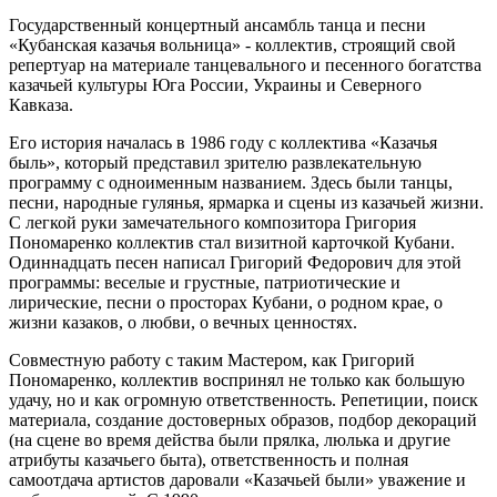
Государственный концертный ансамбль танца и песни
«Кубанская казачья вольница» - коллектив, строящий свой
репертуар на материале танцевального и песенного богатства
казачьей культуры Юга России, Украины и Северного
Кавказа.
Его история началась в 1986 году с коллектива «Казачья
быль», который представил зрителю развлекательную
программу с одноименным названием. Здесь были танцы,
песни, народные гулянья, ярмарка и сцены из казачьей жизни.
С легкой руки замечательного композитора Григория
Пономаренко коллектив стал визитной карточкой Кубани.
Одиннадцать песен написал Григорий Федорович для этой
программы: веселые и грустные, патриотические и
лирические, песни о просторах Кубани, о родном крае, о
жизни казаков, о любви, о вечных ценностях.
Совместную работу с таким Мастером, как Григорий
Пономаренко, коллектив воспринял не только как большую
удачу, но и как огромную ответственность. Репетиции, поиск
материала, создание достоверных образов, подбор декораций
(на сцене во время действа были прялка, люлька и другие
атрибуты казачьего быта), ответственность и полная
самоотдача артистов даровали «Казачьей были» уважение и