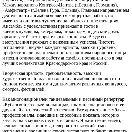
Международного Конгресс-Центра (г.Берлин, Германия),
«Амфитеатр» (г.Зелена Гура, Польша). Главным направлением
деятельности ансамбля является концертная работа, но
имеется и опыт выступления на юбилеях и презентациях.
Ансамбль с удовольствием приезжает в гости к
военнослужащим, ветеранам, инвалидам, в детские дома,
организует благотворительные концерты. Везде его
выступления проходят с неизменным успехом. Чистота
исполнения, выучка каждого артиста, высокий уровень
профессионализма, преданность традициям народного танца
и песни отличающие работу ансамбля, поставили его в ряд
лучших коллективов Краснодарского края и России.
Творческая зрелость, требовательность, высокий
художественный вкус позволили ансамблю неоднократно
становиться лауреатом и дипломантом различных конкурсов,
смотров, фестивалей.
Как многонационален танцевальный и песенный репертуар
«Кубанской казачьей вольницы», так многонационален и ее
дружный артистический коллектив. Все артисты ансамбля –
профессионалы, знающие и способные показать историю
казачества в музыке, песнях и танцах. Яркий темперамент,
великолепные костюмы, невероятно высокий темп
исполнения, зрелищные трюки заставляют публику ликовать.