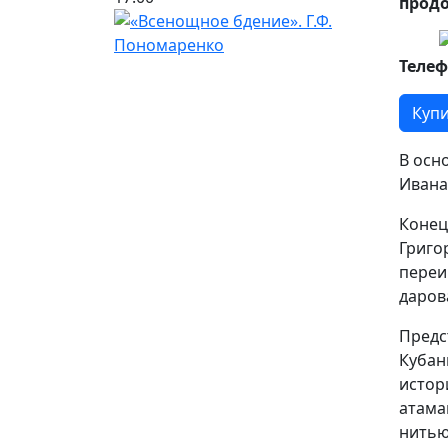
прод
Телеф
Купи
В осн
Ивана
Конец
Григо
переи
даров
Предс
Кубан
истор
атама
нитью