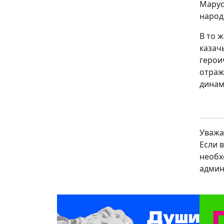
Марус
народ
В то 
казач
герои
отраж
динам
Уважа
Если 
необх
админ