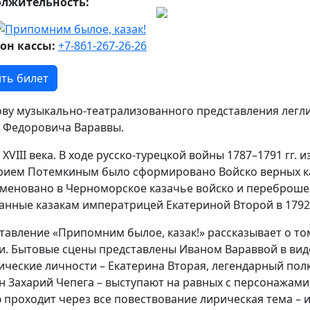
олжительность:
он кассы:
+7-861-267-26-26
ть билет
ову музыкально-театрализованного представления легли
 Федоровича Вараввы.
 XVIII века. В ходе русско-турецкой войны 1787–1791 гг.
рием Потемкиным было сформировано Войско верных ка
меновано в Черноморское казачье войско и переброшен
анные казакам императрицей Екатериной Второй в 1792 
тавление «Припомним былое, казак!» рассказывает о то
и. Бытовые сцены представлены Иваном Вараввой в виде
ические личности – Екатерина Вторая, легендарный пол
н Захарий Чепега – выступают на равных с персонажам
 проходит через все повествование лирическая тема – 