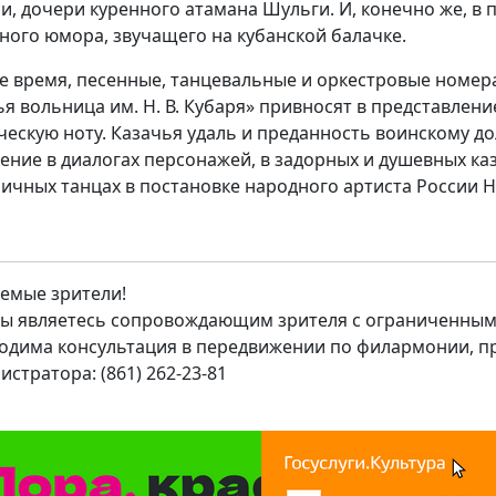
и, дочери куренного атамана Шульги. И, конечно же, в 
ного юмора, звучащего на кубанской балачке.
же время, песенные, танцевальные и оркестровые номер
ья вольница им. Н. В. Кубаря» привносят в представле
ческую ноту. Казачья удаль и преданность воинскому д
ение в диалогах персонажей, в задорных и душевных каза
ичных танцах в постановке народного артиста России Н
емые зрители!
вы являетесь сопровождающим зрителя с ограниченным
одима консультация в передвижении по филармонии, п
истратора: (861) 262-23-81