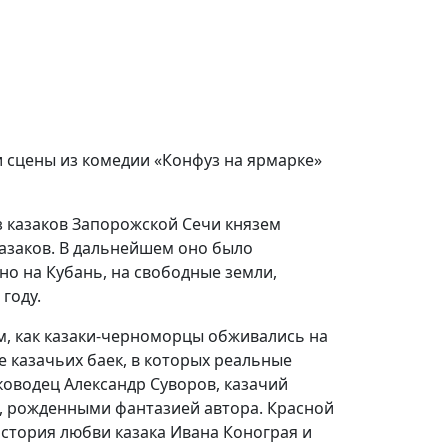
 сцены из комедии «Конфуз на ярмарке»
 из казаков Запорожской Сечи князем
заков. В дальнейшем оно было
о на Кубань, на свободные земли,
году.
м, как казаки-черноморцы обживались на
 казачьих баек, в которых реальные
ководец Александр Суворов, казачий
и, рожденными фантазией автора. Красной
история любви казака Ивана Конограя и